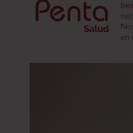
bie
nec
Nos
en 