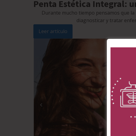
Penta Estética Integral: 
Durante mucho tiempo pensamos que la sal
diagnosticar y tratar enfe
Leer artículo