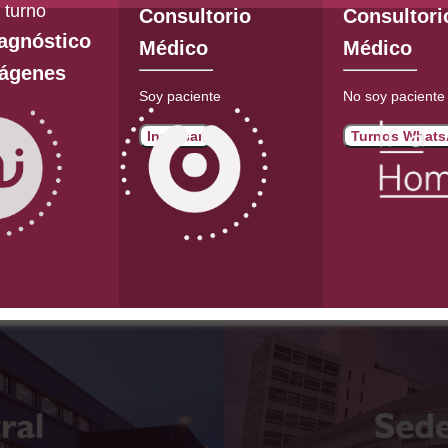
r turno
Consultorio
Consultori
agnóstico
Médico
Médico
mágenes
Soy paciente
No soy paciente
Ingresar
Turnos What
Mi
ar turno
Virtual
Mi Penta
ueo