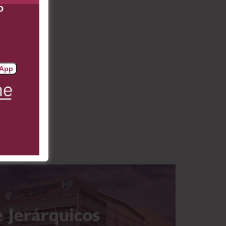
o
sApp