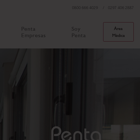
0800 666 4029
/ 0297 406 2887
Penta
Soy
Área
Empresas
Penta
Médica