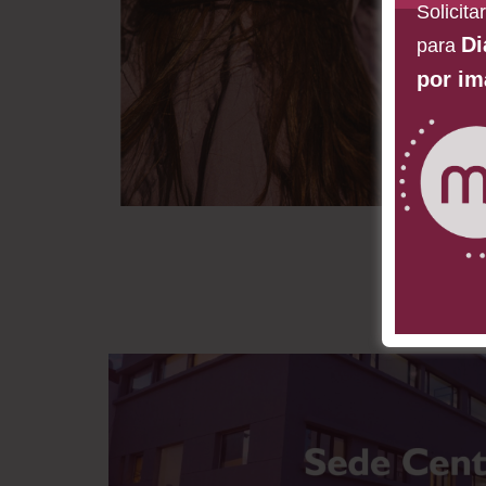
Solicita
Di
para
por i
Solicit
Cheq