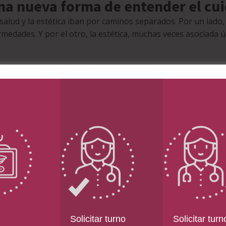
una nueva forma de entender el cui
ud y la estética iban por caminos separados. Por un lado, 
rmedades. Y por el otro, la estética, muchas veces asociada 
Solicitar turno
Solicitar turn