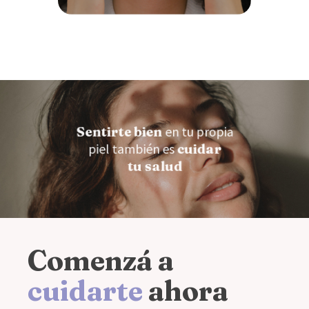
Sentirte bien
en tu propia
piel también es
cuidar
tu salud
Comenzá a
cuidarte
ahora